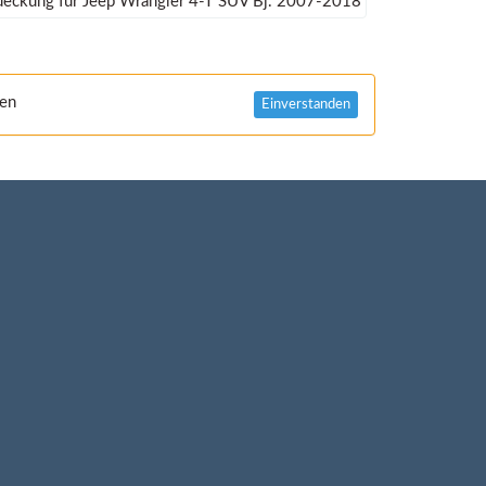
deckung für Jeep Wrangler 4-T SUV Bj. 2007-2018
nen
Einverstanden