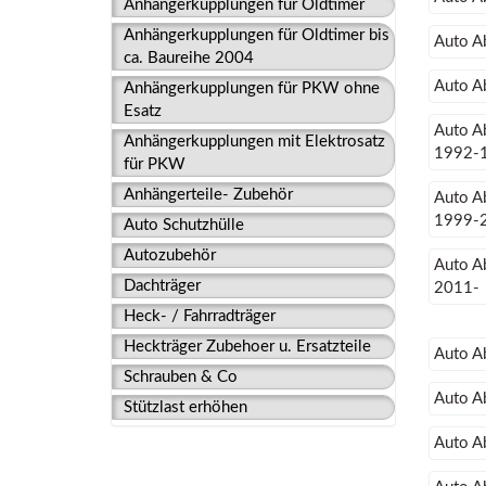
Anhängerkupplungen für Oldtimer
Anhängerkupplungen für Oldtimer bis
Auto A
ca. Baureihe 2004
Auto A
Anhängerkupplungen für PKW ohne
Esatz
Auto A
Anhängerkupplungen mit Elektrosatz
1992-
für PKW
Anhängerteile- Zubehör
Auto A
1999-
Auto Schutzhülle
Autozubehör
Auto A
Dachträger
2011-
Heck- / Fahrradträger
Heckträger Zubehoer u. Ersatzteile
Auto A
Schrauben & Co
Auto A
Stützlast erhöhen
Auto A