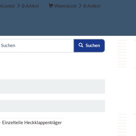
kzettel
0
Artikel
Warenkorb
0
Artikel
Suchen
 Einzelteile Heckklappenträger