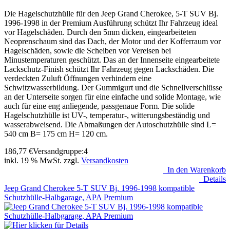
Die Hagelschutzhülle für den Jeep Grand Cherokee, 5-T SUV Bj.
1996-1998 in der Premium Ausführung schützt Ihr Fahrzeug ideal
vor Hagelschäden. Durch den 5mm dicken, eingearbeiteten
Neoprenschaum sind das Dach, der Motor und der Kofferraum vor
Hagelschäden, sowie die Scheiben vor Vereisen bei
Minustemperaturen geschützt. Das an der Innenseite eingearbeitete
Lackschutz-Finish schützt Ihr Fahrzeug gegen Lackschäden. Die
verdeckten Zuluft Öffnungen verhindern eine
Schwitzwasserbildung. Der Gummigurt und die Schnellverschlüsse
an der Unterseite sorgen für eine einfache und solide Montage, wie
auch für eine eng anliegende, passgenaue Form. Die solide
Hagelschutzhülle ist UV-, temperatur-, witterungsbeständig und
wasserabweisend. Die Abmaßungen der Autoschutzhülle sind L=
540 cm B= 175 cm H= 120 cm.
186,77
€
Versandgruppe:
4
inkl. 19 % MwSt. zzgl.
Versandkosten
In den Warenkorb
Details
Jeep Grand Cherokee 5-T SUV Bj. 1996-1998 kompatible
Schutzhülle-Halbgarage, APA Premium