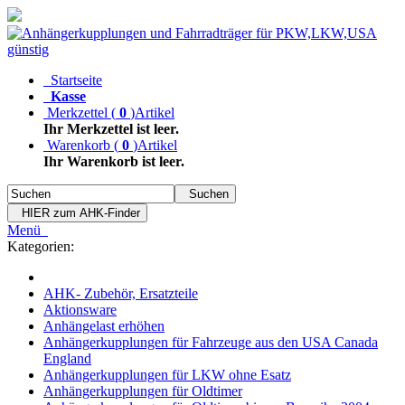
Startseite
Kasse
Merkzettel
(
0
)
Artikel
Ihr Merkzettel ist leer.
Warenkorb
(
0
)
Artikel
Ihr Warenkorb ist leer.
Suchen
HIER zum AHK-Finder
Menü
Kategorien:
AHK- Zubehör, Ersatzteile
Aktionsware
Anhängelast erhöhen
Anhängerkupplungen für Fahrzeuge aus den USA Canada
England
Anhängerkupplungen für LKW ohne Esatz
Anhängerkupplungen für Oldtimer