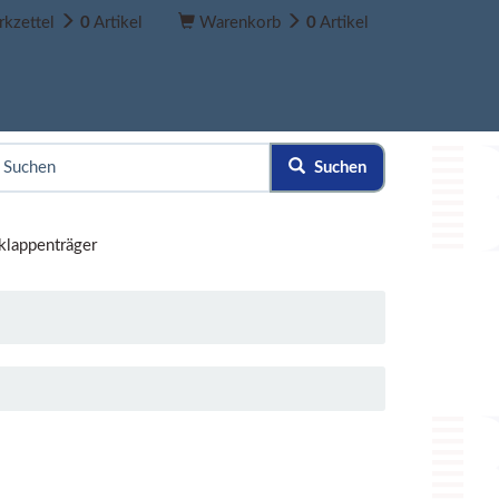
kzettel
0
Artikel
Warenkorb
0
Artikel
Suchen
klappenträger