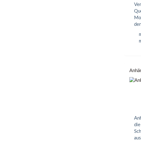
Ver
Que
Mon
den
m
m
Anhän
Anh
die
Sch
aus