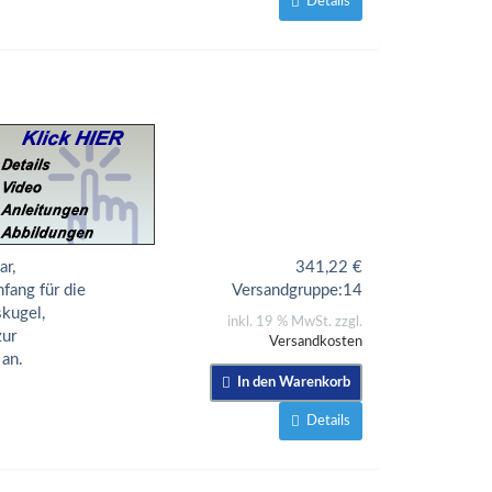
Details
r,
341,22
€
fang für die
Versandgruppe:
14
kugel,
inkl. 19 % MwSt. zzgl.
zur
Versandkosten
 an.
In den Warenkorb
Details