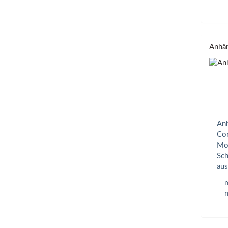
Anhän
Anh
Com
Mon
Sch
aus
m
m