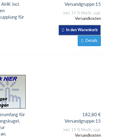
 AHK incl.
Versandgruppe:
15
ten
inkl. 19 % MwSt. zzgl.
kupplung für
Versandkosten
In den Warenkorb
Details
erumfang für
182,80
€
ungskugel,
Versandgruppe:
15
zur
inkl. 19 % MwSt. zzgl.
 an.
Versandkosten