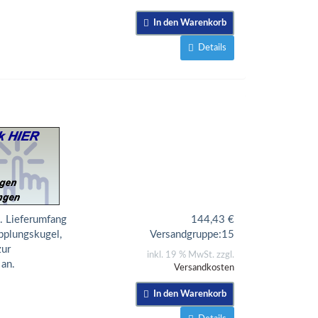
In den Warenkorb
Details
. Lieferumfang
144,43
€
pplungskugel,
Versandgruppe:
15
zur
inkl. 19 % MwSt. zzgl.
 an.
Versandkosten
In den Warenkorb