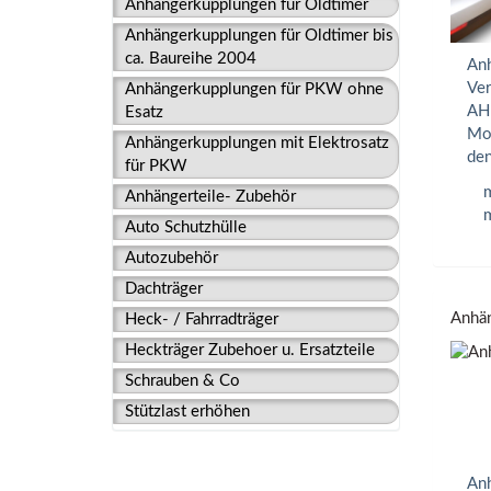
Anhängerkupplungen für Oldtimer
Anhängerkupplungen für Oldtimer bis
ca. Baureihe 2004
Anh
Ver
Anhängerkupplungen für PKW ohne
AHK
Esatz
Mon
Anhängerkupplungen mit Elektrosatz
den
für PKW
m
Anhängerteile- Zubehör
m
Auto Schutzhülle
Autozubehör
Dachträger
Anhän
Heck- / Fahrradträger
Heckträger Zubehoer u. Ersatzteile
Schrauben & Co
Stützlast erhöhen
Anh