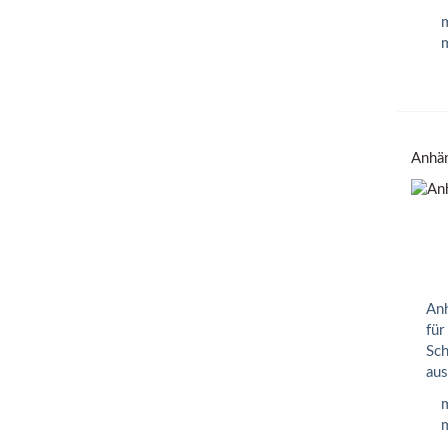
m
m
Anhän
Anh
für
Sch
aus
m
m