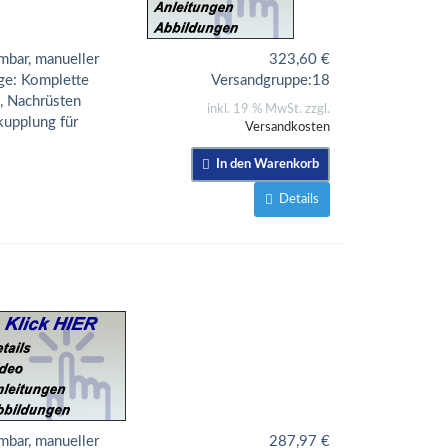
mbar, manueller
323,60
€
age: Komplette
Versandgruppe:
18
, Nachrüsten
inkl. 19 % MwSt. zzgl.
kupplung für
Versandkosten
In den Warenkorb
Details
mbar, manueller
287,97
€