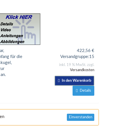
r,
422,56
€
fang für die
Versandgruppe:
15
kugel,
inkl. 19 % MwSt. zzgl.
zur
Versandkosten
 an.
In den Warenkorb
Details
nen
Einverstanden