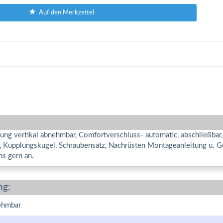
Auf den Merkzettel
ng vertikal abnehmbar, Comfortverschluss- automatic, abschließbar,
e, Kupplungskugel, Schraubensatz, Nachrüsten Montageanleitung u. G
ns gern an.
ng:
ehmbar