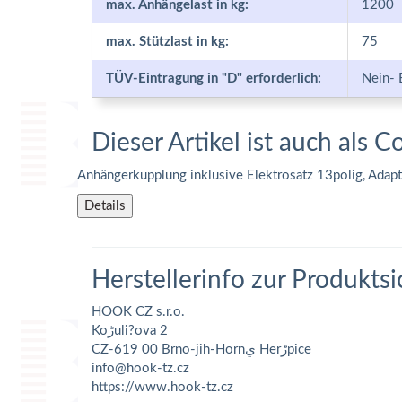
max. Anhängelast in kg:
1200
max. Stützlast in kg:
75
TÜV-Eintragung in "D" erforderlich:
Nein- 
Dieser Artikel ist auch als C
Anhängerkupplung inklusive Elektrosatz 13polig, Adap
Details
Herstellerinfo zur Produktsi
HOOK CZ s.r.o.
Koڑuli?ova 2
CZ-619 00 Brno-jih-Hornي Herڑpice
info@hook-tz.cz
https://www.hook-tz.cz