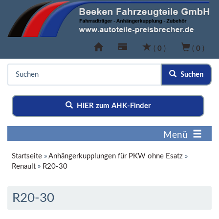
(
0
)
(
0
)
Suchen
HIER zum AHK-Finder
Menü
Startseite
»
Anhängerkupplungen für PKW ohne Esatz
»
Renault
»
R20-30
R20-30