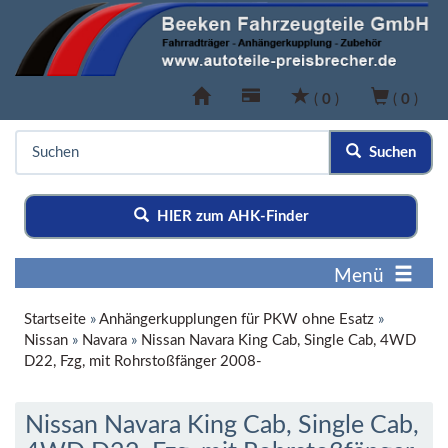
(
0
)
(
0
)
Suchen
HIER zum AHK-Finder
Menü
Startseite
»
Anhängerkupplungen für PKW ohne Esatz
»
Nissan
»
Navara
»
Nissan Navara King Cab, Single Cab, 4WD
D22, Fzg, mit Rohrstoßfänger 2008-
Nissan Navara King Cab, Single Cab,