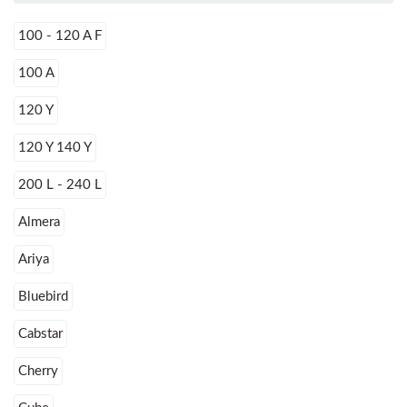
100 - 120 A F
100 A
120 Y
120 Y 140 Y
200 L - 240 L
Almera
Ariya
Bluebird
Cabstar
Cherry