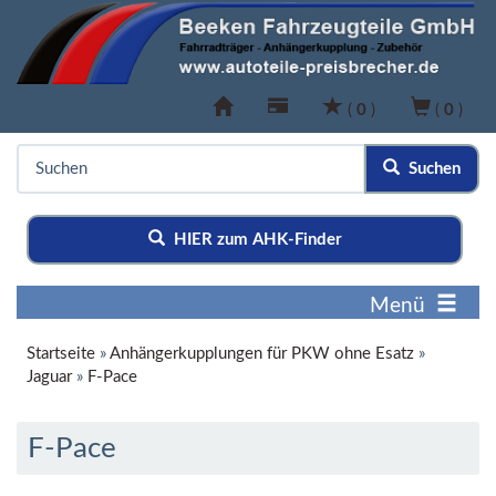
(
0
)
(
0
)
Suchen
HIER zum AHK-Finder
Menü
Startseite
»
Anhängerkupplungen für PKW ohne Esatz
»
Jaguar
»
F-Pace
F-Pace