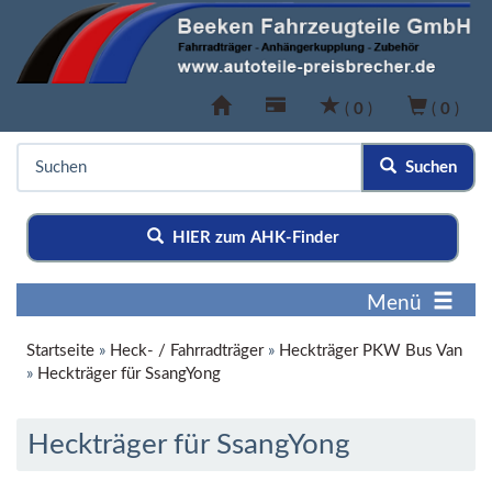
(
0
)
(
0
)
Suchen
HIER zum AHK-Finder
Menü
Startseite
»
Heck- / Fahrradträger
»
Heckträger PKW Bus Van
»
Heckträger für SsangYong
Heckträger für SsangYong