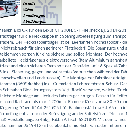
 Fabbri Bici Ok für den Lexus CT 200H, 5-T Fließheck Bj. 2014-2017,
rradträger für die Heckklappe mit Spanngurtbefestigung zum Transpo
rrädern. Der Heckklappenträger ist bei Leerfahrten hochklappbar - di
 Nichtgebrauch für einen gerineren Platzbedarf. Die Spanngurte und
teklemmen sorgen für eine sichere und solide Montage. Der hochwe
arbeitete Heckträger aus elektroverschweißtem Aluminium garantiert
tzlast und einen sicheren Transport der Fahrräder. -mit 6 Spezial-Za
 inkl. Sicherung, gegen unerwünschtes Verrutschen während der Fah
mmschwellen und Landstrassen). Die Montage der Fahrräder erfolgt m
tearmen (360° drehbar) inkl. Gummierten Fahrradrahmen-Schutz. Der 
 Schrauben Blockierungssystem 'Viti Block' versehen, welche für e
 sichere Montage am Heck des Fahrzeuges sorgen. Passen für Reifen
m und Radstand bis max. 1200mm. Rahmenstärke von ø 30-50 mm,
längerung "Cavetti" Art.2519051 für Rahhmenstärke ø 54-65 mm (ni
ferumfang enthalten) oder Befestigung an der Sattelstütze. Die max. 
äß Herstellerangabe 45kg. Fabbri Artikel: 6201801.Mit dem Umrüs
tikelnummer 2519412) ist es ebenfalls möglich, Fahrräder mit einem