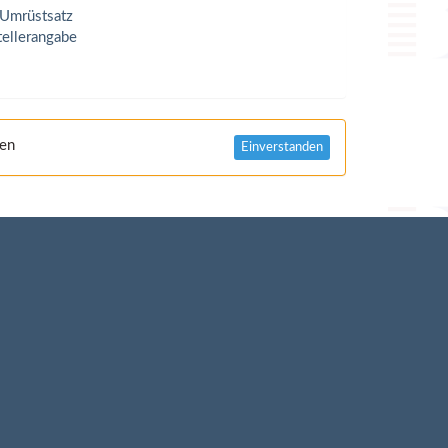
(Umrüstsatz
tellerangabe
nen
Einverstanden