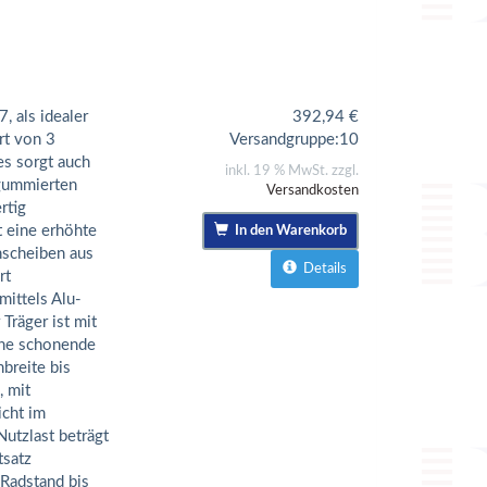
 als idealer
392,94
€
rt von 3
Versandgruppe:
10
es sorgt auch
inkl. 19 % MwSt. zzgl.
 gummierten
Versandkosten
rtig
 eine erhöhte
In den Warenkorb
hnscheiben aus
Details
rt
ittels Alu-
Träger ist mit
ine schonende
breite bis
 mit
cht im
Nutzlast beträgt
tsatz
 Radstand bis