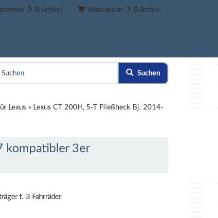
kzettel
0
Artikel
Warenkorb
0
Artikel
Suchen
ür Lexus
»
Lexus CT 200H, 5-T Fließheck Bj. 2014-
 kompatibler 3er
äger f. 3 Fahrräder