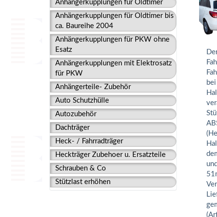
Anhängerkupplungen für Oldtimer
Anhängerkupplungen für Oldtimer bis
ca. Baureihe 2004
Anhängerkupplungen für PKW ohne
Esatz
Der
Fah
Anhängerkupplungen mit Elektrosatz
Fah
für PKW
bei
Anhängerteile- Zubehör
Hal
Auto Schutzhülle
ver
Stü
Autozubehör
ABS
Dachträger
(He
Heck- / Fahrradträger
Hal
dem
Heckträger Zubehoer u. Ersatzteile
und
Schrauben & Co
51m
Stützlast erhöhen
Ver
Lie
gem
(Ar