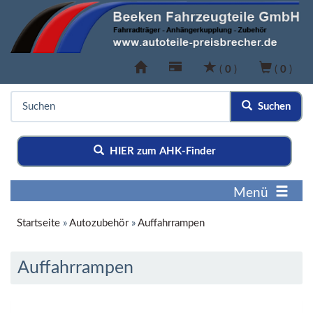
(
0
)
(
0
)
Suchen
HIER zum AHK-Finder
Menü
Startseite
»
Autozubehör
»
Auffahrrampen
Auffahrrampen