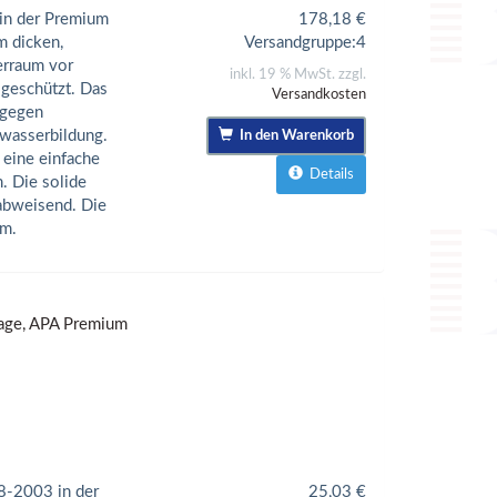
 in der Premium
178,18
€
m dicken,
Versandgruppe:
4
erraum vor
inkl. 19 % MwSt. zzgl.
geschützt. Das
Versandkosten
 gegen
wasserbildung.
In den Warenkorb
 eine einfache
Details
. Die solide
rabweisend. Die
m.
rage, APA Premium
8-2003 in der
25,03
€