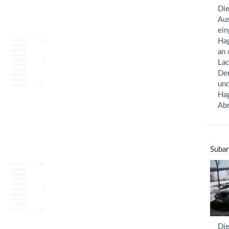
Die
Aus
ein
Hag
an 
Lac
Der
und
Hag
Abm
Subar
Die