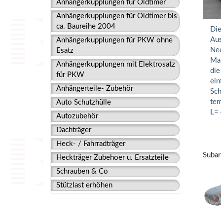
Anhängerkupplungen für Oldtimer
Anhängerkupplungen für Oldtimer bis
ca. Baureihe 2004
Die
Aus
Anhängerkupplungen für PKW ohne
Neo
Esatz
Mat
Anhängerkupplungen mit Elektrosatz
die
für PKW
ein
Anhängerteile- Zubehör
Sch
tem
Auto Schutzhülle
L=
Autozubehör
Dachträger
Heck- / Fahrradträger
Subar
Heckträger Zubehoer u. Ersatzteile
Schrauben & Co
Stützlast erhöhen