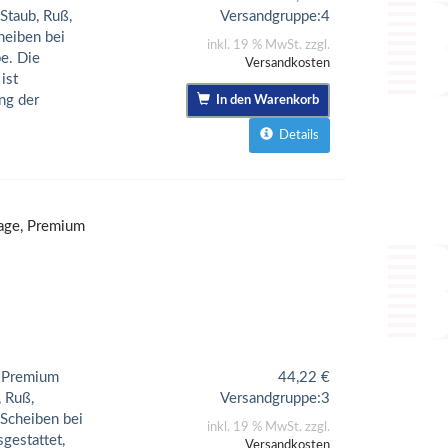
Staub, Ruß,
Versandgruppe:
4
heiben bei
inkl. 19 % MwSt. zzgl.
e. Die
Versandkosten
ist
ng der
In den Warenkorb
Details
age, Premium
r Premium
44,22
€
, Ruß,
Versandgruppe:
3
 Scheiben bei
inkl. 19 % MwSt. zzgl.
gestattet,
Versandkosten