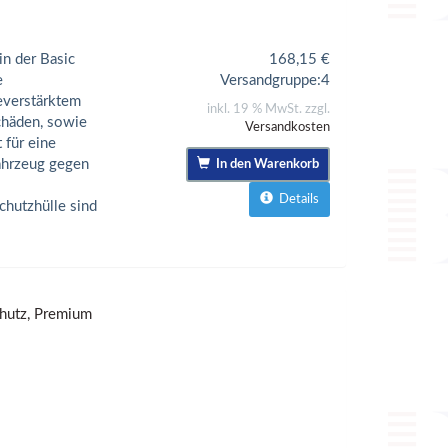
n der Basic
168,15
€
e
Versandgruppe:
4
everstärktem
inkl. 19 % MwSt. zzgl.
chäden, sowie
Versandkosten
 für eine
Fahrzeug gegen
In den Warenkorb
Details
hutzhülle sind
hutz, Premium