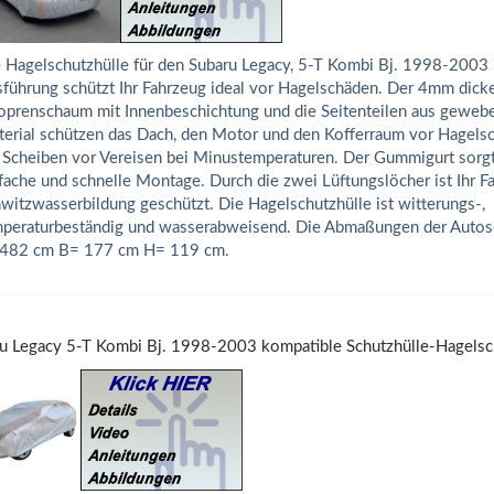
 Hagelschutzhülle für den Subaru Legacy, 5-T Kombi Bj. 1998-2003 i
führung schützt Ihr Fahrzeug ideal vor Hagelschäden. Der 4mm dick
prenschaum mit Innenbeschichtung und die Seitenteilen aus geweb
erial schützen das Dach, den Motor und den Kofferraum vor Hagels
 Scheiben vor Vereisen bei Minustemperaturen. Der Gummigurt sorgt
fache und schnelle Montage. Durch die zwei Lüftungslöcher ist Ihr 
witzwasserbildung geschützt. Die Hagelschutzhülle ist witterungs-,
peraturbeständig und wasserabweisend. Die Abmaßungen der Autosc
 482 cm B= 177 cm H= 119 cm.
u Legacy 5-T Kombi Bj. 1998-2003 kompatible Schutzhülle-Hagelsc