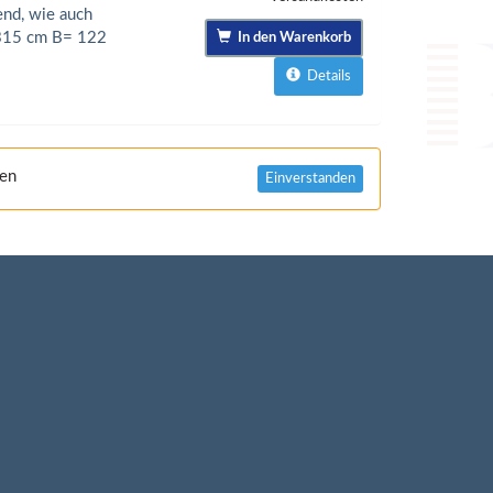
end, wie auch
 315 cm B= 122
In den Warenkorb
Details
nen
Einverstanden