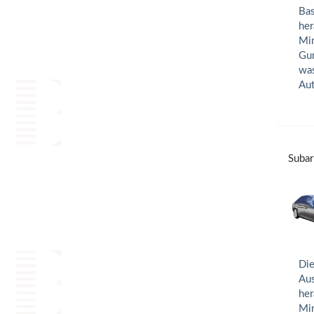
Bas
her
Min
Gum
was
Aut
Subar
Die
Aus
her
Min