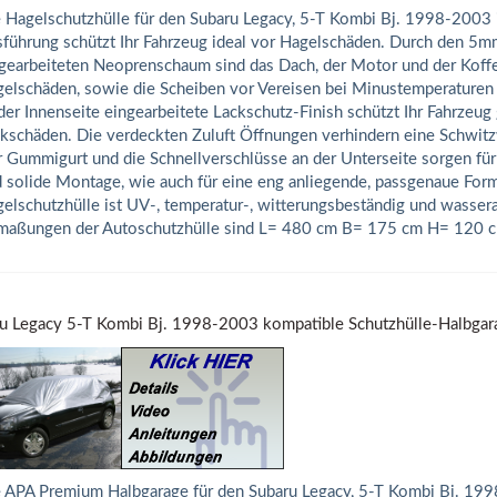
 Hagelschutzhülle für den Subaru Legacy, 5-T Kombi Bj. 1998-2003
führung schützt Ihr Fahrzeug ideal vor Hagelschäden. Durch den 5m
gearbeiteten Neoprenschaum sind das Dach, der Motor und der Koff
elschäden, sowie die Scheiben vor Vereisen bei Minustemperaturen 
der Innenseite eingearbeitete Lackschutz-Finish schützt Ihr Fahrzeug
kschäden. Die verdeckten Zuluft Öffnungen verhindern eine Schwitz
 Gummigurt und die Schnellverschlüsse an der Unterseite sorgen für
 solide Montage, wie auch für eine eng anliegende, passgenaue Form
elschutzhülle ist UV-, temperatur-, witterungsbeständig und wasse
aßungen der Autoschutzhülle sind L= 480 cm B= 175 cm H= 120 c
u Legacy 5-T Kombi Bj. 1998-2003 kompatible Schutzhülle-Halbga
 APA Premium Halbgarage für den Subaru Legacy, 5-T Kombi Bj. 199