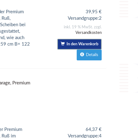
 der Premium
39,95
€
, Ruß,
Versandgruppe:
2
 Scheiben bei
inkl. 19 % MwSt. zzgl.
gestattet,
Versandkosten
nd, wie auch
 259 cm B= 122
In den Warenkorb
Details
arage, Premium
der Premium
64,37
€
, Ruß im
Versandgruppe:
4