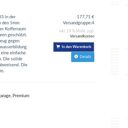
3 in der
177,71
€
ch den 5mm
Versandgruppe:
4
er Kofferraum
inkl. 19 % MwSt. zzgl.
ren geschützt.
Versandkosten
rzeug gegen
wasserbildung.
In den Warenkorb
 eine einfache
Details
. Die solide
rabweisend. Die
m.
garage, Premium