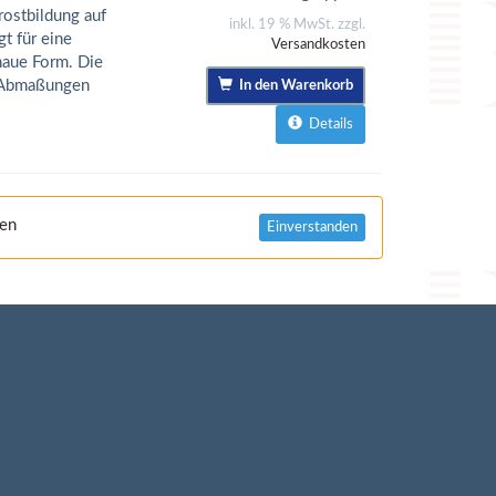
rostbildung auf
inkl. 19 % MwSt. zzgl.
t für eine
Versandkosten
naue Form. Die
e Abmaßungen
In den Warenkorb
Details
nen
Einverstanden