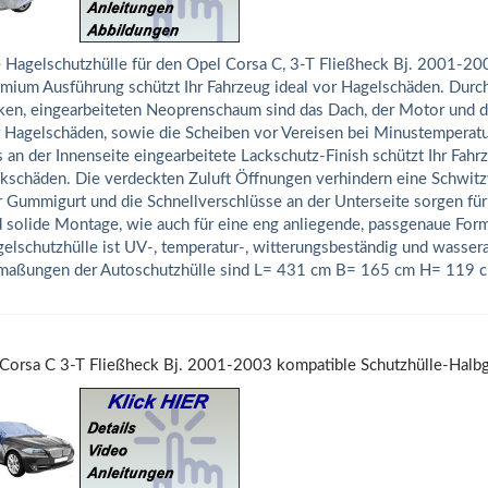
 Hagelschutzhülle für den Opel Corsa C, 3-T Fließheck Bj. 2001-200
mium Ausführung schützt Ihr Fahrzeug ideal vor Hagelschäden. Dur
ken, eingearbeiteten Neoprenschaum sind das Dach, der Motor und d
 Hagelschäden, sowie die Scheiben vor Vereisen bei Minustemperatu
 an der Innenseite eingearbeitete Lackschutz-Finish schützt Ihr Fah
kschäden. Die verdeckten Zuluft Öffnungen verhindern eine Schwitz
 Gummigurt und die Schnellverschlüsse an der Unterseite sorgen für
 solide Montage, wie auch für eine eng anliegende, passgenaue Form
elschutzhülle ist UV-, temperatur-, witterungsbeständig und wasse
aßungen der Autoschutzhülle sind L= 431 cm B= 165 cm H= 119 c
Corsa C 3-T Fließheck Bj. 2001-2003 kompatible Schutzhülle-Halb