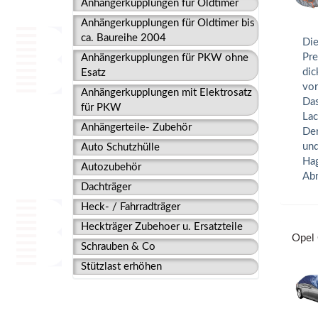
Anhängerkupplungen für Oldtimer
Anhängerkupplungen für Oldtimer bis
ca. Baureihe 2004
Die
Pre
Anhängerkupplungen für PKW ohne
dic
Esatz
vor
Anhängerkupplungen mit Elektrosatz
Das
für PKW
Lac
Anhängerteile- Zubehör
Der
und
Auto Schutzhülle
Hag
Autozubehör
Abm
Dachträger
Heck- / Fahrradträger
Heckträger Zubehoer u. Ersatzteile
Opel 
Schrauben & Co
Stützlast erhöhen