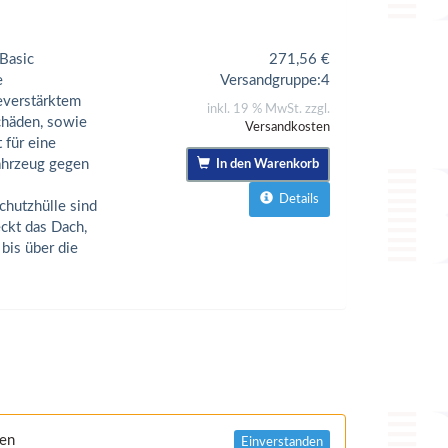
Basic
271,56
€
e
Versandgruppe:
4
everstärktem
inkl. 19 % MwSt. zzgl.
chäden, sowie
Versandkosten
 für eine
Fahrzeug gegen
In den Warenkorb
Details
hutzhülle sind
ckt das Dach,
bis über die
nen
Einverstanden