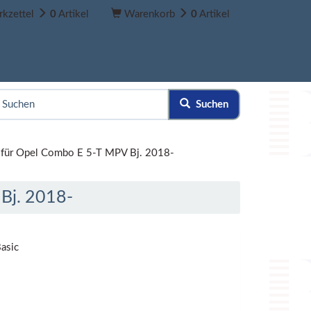
kzettel
0
Artikel
Warenkorb
0
Artikel
Suchen
für Opel Combo E 5-T MPV Bj. 2018-
Bj. 2018-
asic