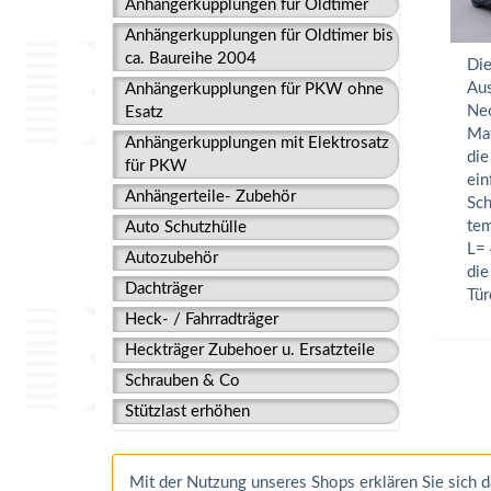
Anhängerkupplungen für Oldtimer
Anhängerkupplungen für Oldtimer bis
ca. Baureihe 2004
Die
Aus
Anhängerkupplungen für PKW ohne
Neo
Esatz
Mat
Anhängerkupplungen mit Elektrosatz
die
für PKW
ein
Anhängerteile- Zubehör
Sch
tem
Auto Schutzhülle
L= 
Autozubehör
die
Dachträger
Tür
Heck- / Fahrradträger
Heckträger Zubehoer u. Ersatzteile
Schrauben & Co
Stützlast erhöhen
Mit der Nutzung unseres Shops erklären Sie sich