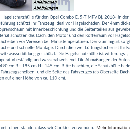
 Hagelschutzhülle für den Opel Combo E, 5-T MPV Bj. 2018- in der 
führung schützt Ihr Fahrzeug ideal vor Hagelschäden. Der 4mm dick
prenschaum mit Innenbeschichtung und die Seitenteilen aus geweb
erial schützen das Dach, den Motor und den Kofferraum vor Hagels
 Scheiben vor Vereisen bei Minustemperaturen. Der Gummigurt sorgt
fache und schnelle Montage. Durch die zwei Lüftungslöcher ist Ihr 
witzwasserbildung geschützt. Die Hagelschutzhülle ist witterungs-,
peraturbeständig und wasserabweisend. Die Abmaßungen der Autosc
490 cm B= 185 cm H= 145 cm. Bitte beachten, die Schutzhülle bede
 Fahrzeugscheiben- und die Seite des Fahrzeuges (ab Oberseite Dach 
en auf einer Höhe von ca. 110 cm).
 damit einverstanden, dass wir Cookies verwenden.
Mehr Informatio