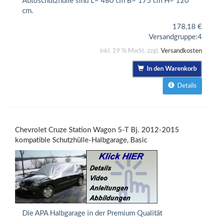
Autoschutzhülle sind L= 480 cm B= 175 cm H= 120
cm.
178,18
€
Versandgruppe:
4
inkl. 19 % MwSt. zzgl.
Versandkosten
In den Warenkorb
Details
Chevrolet Cruze Station Wagon 5-T Bj. 2012-2015
kompatible Schutzhülle-Halbgarage, Basic
Die APA Halbgarage in der Premium Qualität