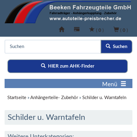
(
0
)
(
0
)
Suchen
HIER zum AHK-Finder
Menü
Startseite
»
Anhängerteile- Zubehör
»
Schilder u. Warntafeln
Schilder u. Warntafeln
Weitere Unterkategorien: