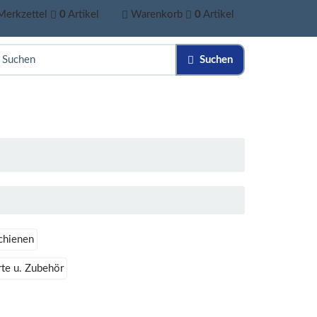
Merkzettel
0
Artikel
Warenkorb
0
Artikel
Suchen
chienen
te u. Zubehör