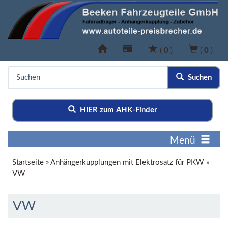
(
0
)
(
0
)
Suchen
HIER zum AHK-Finder
Menü
Startseite
»
Anhängerkupplungen mit Elektrosatz für PKW
»
VW
VW