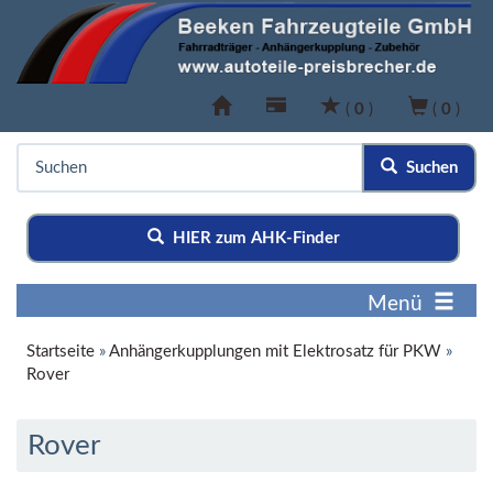
(
0
)
(
0
)
Suchen
HIER zum AHK-Finder
Menü
Startseite
»
Anhängerkupplungen mit Elektrosatz für PKW
»
Rover
Rover