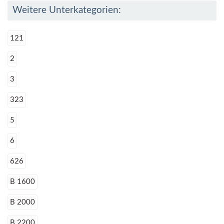
Weitere Unterkategorien:
121
2
3
323
5
6
626
B 1600
B 2000
B 2200