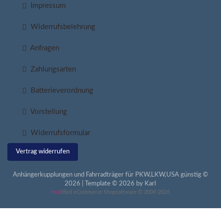
Impressum
Widerrufsbelehrung
Anfragen
Zahlungsarten
Batterieverordnung
Vorstellung
Widerrufsformular
Vertrag widerrufen
Anhängerkupplungen und Fahrradträger für PKW,LKW,USA günstig ©
2026 | Template © 2026 by Karl
mod
ified eCommerce Shopsoftware © 2009-2026