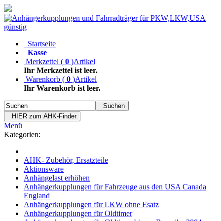
Startseite
Kasse
Merkzettel
(
0
)
Artikel
Ihr Merkzettel ist leer.
Warenkorb
(
0
)
Artikel
Ihr Warenkorb ist leer.
Suchen
HIER zum AHK-Finder
Menü
Kategorien:
AHK- Zubehör, Ersatzteile
Aktionsware
Anhängelast erhöhen
Anhängerkupplungen für Fahrzeuge aus den USA Canada
England
Anhängerkupplungen für LKW ohne Esatz
Anhängerkupplungen für Oldtimer