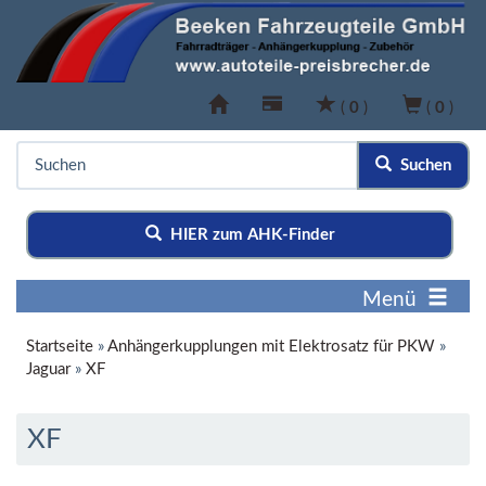
(
0
)
(
0
)
Suchen
HIER zum AHK-Finder
Menü
Startseite
»
Anhängerkupplungen mit Elektrosatz für PKW
»
Jaguar
»
XF
XF