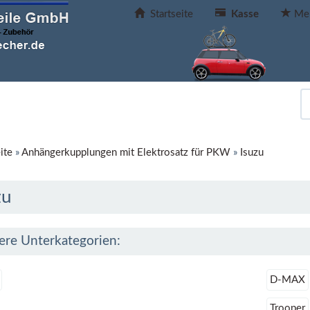
Startseite
Kasse
Mer
ite
»
Anhängerkupplungen mit Elektrosatz für PKW
»
Isuzu
zu
ere Unterkategorien:
D-MAX
Trooper