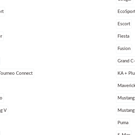
rt
EcoSport
Escort
r
Fiesta
Fusion
Grand C
Tourneo Connect
KA + Plu
Maveric
o
Mustang
g V
Mustang
Puma