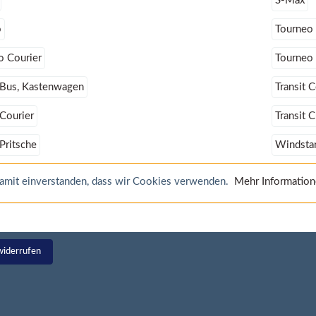
S-Max
o
Tourneo
o Courier
Tourneo
t Bus, Kastenwagen
Transit 
 Courier
Transit 
 Pritsche
Windsta
 damit einverstanden, dass wir Cookies verwenden.
Mehr Informatio
widerrufen