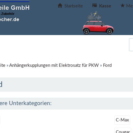
Startseite
Kasse
Mer
ite
»
Anhängerkupplungen mit Elektrosatz für PKW
»
Ford
d
ere Unterkategorien:
C-Max
Cougar