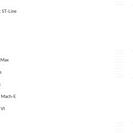
 ST-Line
-Max
s
k
 Mach-E
 VI