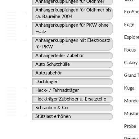
Anhängerkupplungen für Oldtimer
Anhängerkupplungen für Oldtimer bis
EcoSpo
ca. Baureihe 2004
Edge
Anhängerkupplungen für PKW ohne
Esatz
Explore
Anhängerkupplungen mit Elektrosatz
für PKW
Focus
Anhängerteile- Zubehör
Galaxy
Auto Schutzhülle
Autozubehör
Grand 
Dachträger
Kuga
Heck- / Fahrradträger
Heckträger Zubehoer u. Ersatzteile
Monde
Schrauben & Co
Mustan
Stützlast erhöhen
Probe