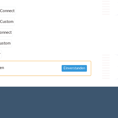
 Connect
 Custom
Connect
Custom
r
nen
Einverstanden