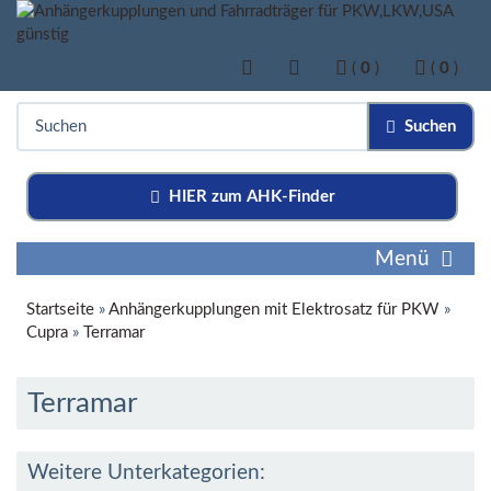
(
0
)
(
0
)
Suchen
HIER zum AHK-Finder
Menü
Startseite
»
Anhängerkupplungen mit Elektrosatz für PKW
»
Cupra
»
Terramar
Terramar
Weitere Unterkategorien: