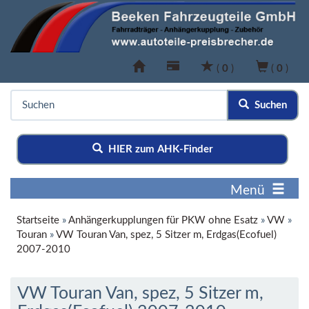
(
0
)
(
0
)
Suchen
HIER zum AHK-Finder
Menü
Startseite
»
Anhängerkupplungen für PKW ohne Esatz
»
VW
»
Touran
»
VW Touran Van, spez, 5 Sitzer m, Erdgas(Ecofuel)
2007-2010
VW Touran Van, spez, 5 Sitzer m,