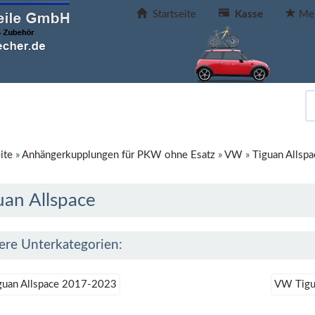
Startseite
Kasse
Mer
ite
»
Anhängerkupplungen für PKW ohne Esatz
»
VW
»
Tiguan Allspa
uan Allspace
ere Unterkategorien:
uan Allspace 2017-2023
VW Tigu