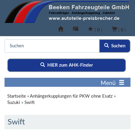
(
0
)
(
0
)
Suchen
HIER zum AHK-Finder
Menü
Startseite
»
Anhängerkupplungen für PKW ohne Esatz
»
Suzuki
»
Swift
Swift