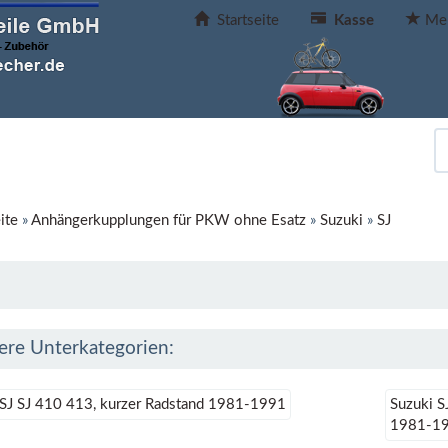
Startseite
Kasse
Mer
ite
»
Anhängerkupplungen für PKW ohne Esatz
»
Suzuki
»
SJ
ere Unterkategorien:
 SJ SJ 410 413, kurzer Radstand 1981-1991
Suzuki S
1981-1