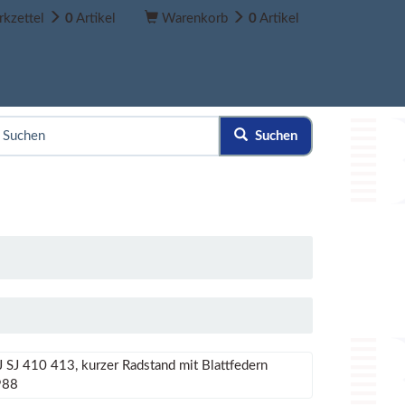
kzettel
0
Artikel
Warenkorb
0
Artikel
Suchen
J SJ 410 413, kurzer Radstand mit Blattfedern
988