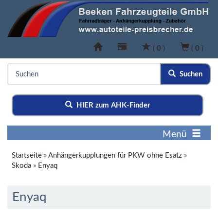
(
0
)
(
0
)
Suchen
HIER zum AHK-Finder
Menü
Startseite
»
Anhängerkupplungen für PKW ohne Esatz
»
Skoda
»
Enyaq
Enyaq