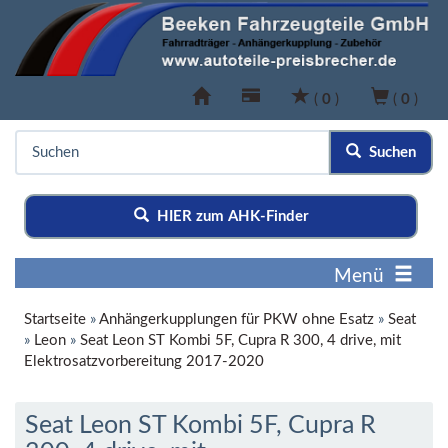
(
0
)
(
0
)
Suchen
HIER zum AHK-Finder
Menü
Startseite
»
Anhängerkupplungen für PKW ohne Esatz
»
Seat
»
Leon
»
Seat Leon ST Kombi 5F, Cupra R 300, 4 drive, mit
Elektrosatzvorbereitung 2017-2020
Seat Leon ST Kombi 5F, Cupra R