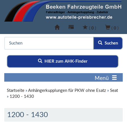
(
0
)
(
0
)
Suchen
HIER zum AHK-Finder
Menü
Startseite
»
Anhängerkupplungen für PKW ohne Esatz
»
Seat
»
1200 - 1430
1200 - 1430