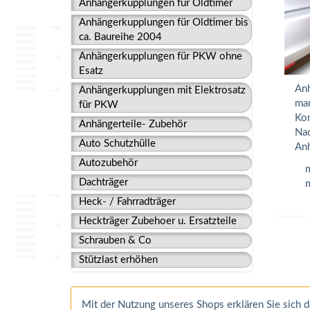
Anhängerkupplungen für Oldtimer
Anhängerkupplungen für Oldtimer bis
ca. Baureihe 2004
Anhängerkupplungen für PKW ohne
Esatz
Anh
Anhängerkupplungen mit Elektrosatz
man
für PKW
Kom
Anhängerteile- Zubehör
Nac
Auto Schutzhülle
Anh
Autozubehör
m
Dachträger
m
Heck- / Fahrradträger
Heckträger Zubehoer u. Ersatzteile
Schrauben & Co
Stützlast erhöhen
Mit der Nutzung unseres Shops erklären Sie sich