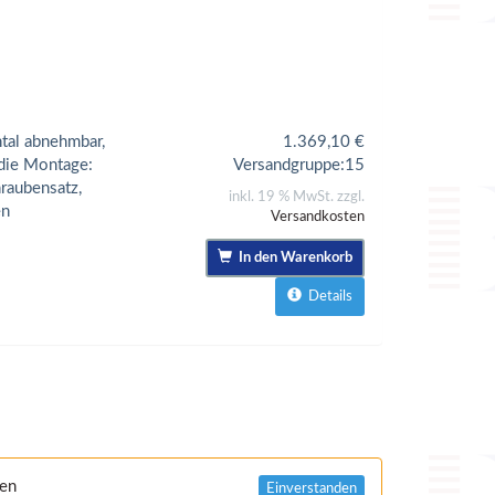
tal abnehmbar,
1.369,10
€
 die Montage:
Versandgruppe:
15
raubensatz,
inkl. 19 % MwSt. zzgl.
en
Versandkosten
In den Warenkorb
Details
nen
Einverstanden