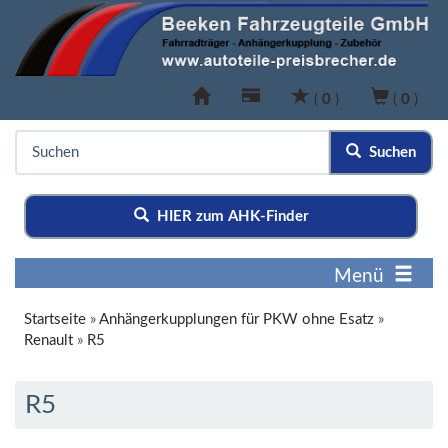
(
0
)
(
0
)
Suchen
HIER zum AHK-Finder
Menü
Startseite
»
Anhängerkupplungen für PKW ohne Esatz
»
Renault
»
R5
R5