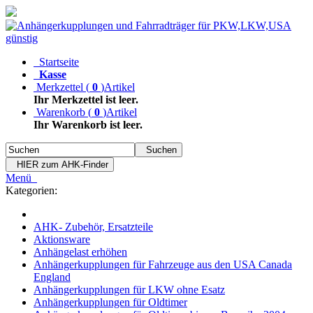
Startseite
Kasse
Merkzettel
(
0
)
Artikel
Ihr Merkzettel ist leer.
Warenkorb
(
0
)
Artikel
Ihr Warenkorb ist leer.
Suchen
HIER zum AHK-Finder
Menü
Kategorien:
AHK- Zubehör, Ersatzteile
Aktionsware
Anhängelast erhöhen
Anhängerkupplungen für Fahrzeuge aus den USA Canada
England
Anhängerkupplungen für LKW ohne Esatz
Anhängerkupplungen für Oldtimer