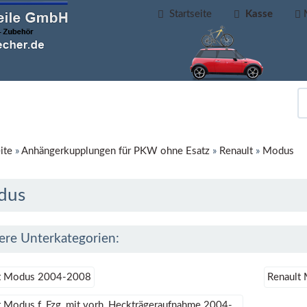
Startseite
Kasse
ite
»
Anhängerkupplungen für PKW ohne Esatz
»
Renault
»
Modus
dus
ere Unterkategorien:
t Modus 2004-2008
Renault
 Modus f, Fzg, mit vorh, Heckträgeraufnahme 2004-