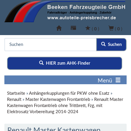
(
0
)
(
0
)
Suchen
HIER zum AHK-Finder
Menü
Startseite
»
Anhängerkupplungen für PKW ohne Esatz
»
Renault
»
Master Kastenwagen Frontantrieb
»
Renault Master
Kastenwagen Frontantrieb ohne Trittbrett, Fzg, mit
Elektrosatz Vorbereitung 2014-2024
Renault Master Kastenwagen