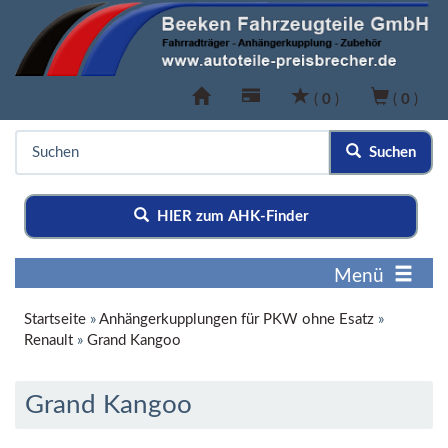
(
0
)
(
0
)
Suchen
HIER zum AHK-Finder
Menü
Startseite
»
Anhängerkupplungen für PKW ohne Esatz
»
Renault
»
Grand Kangoo
Grand Kangoo