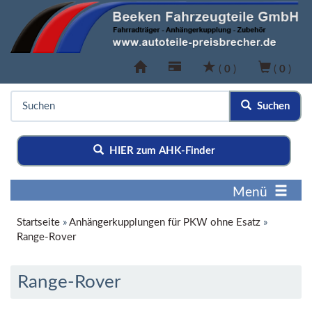
(
0
)
(
0
)
Suchen
HIER zum AHK-Finder
Menü
Startseite
»
Anhängerkupplungen für PKW ohne Esatz
»
Range-Rover
Range-Rover