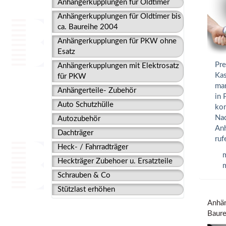
Anhängerkupplungen für Oldtimer
Anhängerkupplungen für Oldtimer bis
ca. Baureihe 2004
Anhängerkupplungen für PKW ohne
Esatz
Pre
Anhängerkupplungen mit Elektrosatz
Kas
für PKW
man
Anhängerteile- Zubehör
in 
Auto Schutzhülle
kom
Nac
Autozubehör
Anh
Dachträger
ruf
Heck- / Fahrradträger
m
Heckträger Zubehoer u. Ersatzteile
m
Schrauben & Co
Stützlast erhöhen
Anhän
Baure