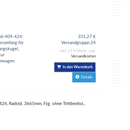
eb 409-424:
331,27
€
erumfang für
Versandgruppe:
24
ungskugel,
inkl. 19 % MwSt. zzgl.
zur
Versandkosten
enwagen
In den Warenkorb
Details
4, Radstd. 3665mm, Fzg. ohne Trittbrettst.,