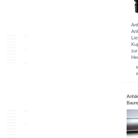
Anh
Anh
Lie
Kup
zur
Hec
m
m
Anhän
Baure