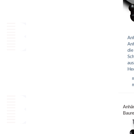
Anh
Anh
die
Sch
aus
Hec
m
m
Anhän
Baure