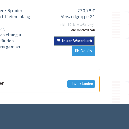
enz Sprinter
223,79
€
d. Lieferumfang
Versandgruppe:
21
inkl. 19 % MwSt. zzgl.
er,
Versandkosten
anleitung u.
für den
In den Warenkorb
ns gern an.
Details
nen
Einverstanden