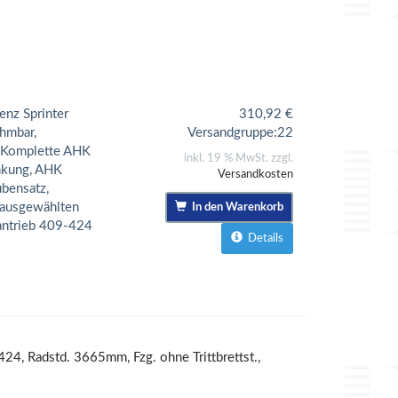
enz Sprinter
310,92
€
hmbar,
Versandgruppe:
22
: Komplette AHK
inkl. 19 % MwSt. zzgl.
nkung, AHK
Versandkosten
ubensatz,
 ausgewählten
In den Warenkorb
antrieb 409-424
Details
4, Radstd. 3665mm, Fzg. ohne Trittbrettst.,