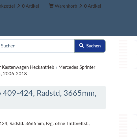
kzettel
0
Artikel
Warenkorb
0
Artikel
Suchen
r Kastenwagen Heckantrieb
»
Mercedes Sprinter
st, 2006-2018
b 409-424, Radstd, 3665mm,
4, Radstd. 3665mm, Fzg. ohne Trittbrettst.,