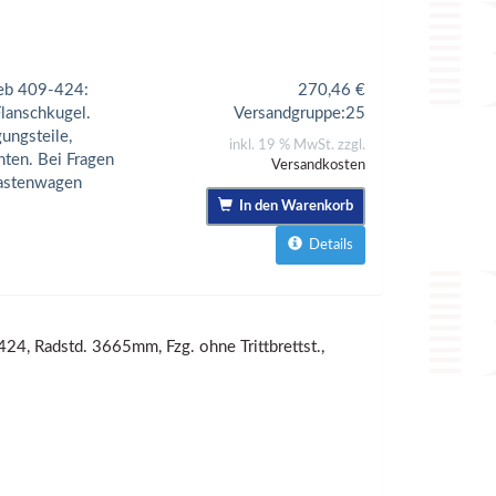
eb 409-424:
270,46
€
Flanschkugel.
Versandgruppe:
25
ungsteile,
inkl. 19 % MwSt. zzgl.
ten. Bei Fragen
Versandkosten
Kastenwagen
In den Warenkorb
Details
4, Radstd. 3665mm, Fzg. ohne Trittbrettst.,