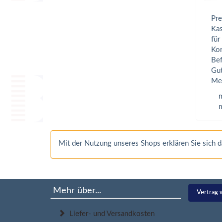
Pre
Kas
für
Kor
Bef
Gut
Mer
m
m
Mit der Nutzung unseres Shops erklären Sie sich
Mehr über...
Vertrag 
Liefer- und Versandkosten