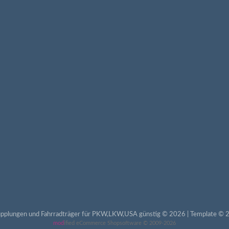
pplungen und Fahrradträger für PKW,LKW,USA günstig © 2026 | Template © 2
mod
ified eCommerce Shopsoftware © 2009-2026