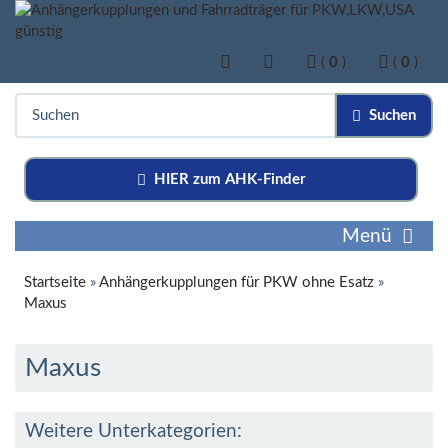
(
0
)
(
0
)
Suchen
HIER zum AHK-Finder
Menü
Startseite
»
Anhängerkupplungen für PKW ohne Esatz
»
Maxus
Maxus
Weitere Unterkategorien: