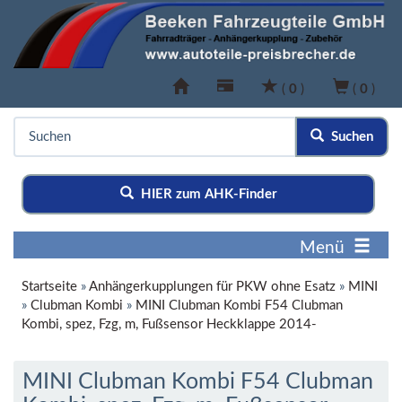
(
0
)
(
0
)
Suchen
HIER zum AHK-Finder
Menü
Startseite
»
Anhängerkupplungen für PKW ohne Esatz
»
MINI
»
Clubman Kombi
»
MINI Clubman Kombi F54 Clubman
Kombi, spez, Fzg, m, Fußsensor Heckklappe 2014-
MINI Clubman Kombi F54 Clubman