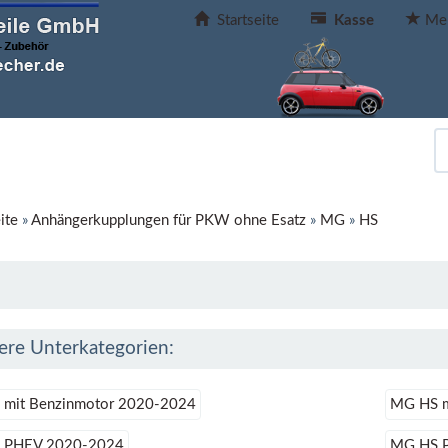
Startseite
Kasse
Mer
ite
»
Anhängerkupplungen für PKW ohne Esatz
»
MG
»
HS
ere Unterkategorien:
mit Benzinmotor 2020-2024
MG HS m
 PHEV 2020-2024
MG HS 