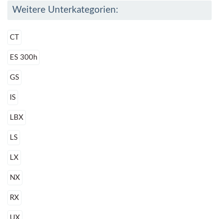
Weitere Unterkategorien:
CT
ES 300h
GS
IS
LBX
LS
LX
NX
RX
UX