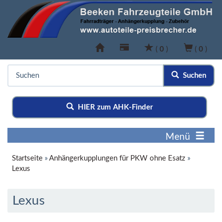
(
0
)
(
0
)
Suchen
HIER zum AHK-Finder
Menü
Startseite
»
Anhängerkupplungen für PKW ohne Esatz
»
Lexus
Lexus