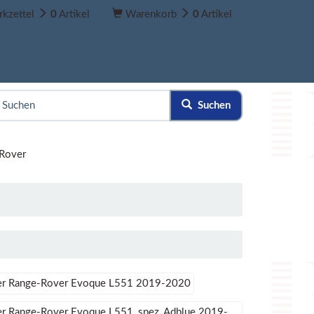
kzettel
0
Artikel
Warenkorb
0
Artikel
Suchen
Rover
er Range-Rover Evoque L551 2019-2020
er Range-Rover Evoque L551, spez, Adblue 2019-