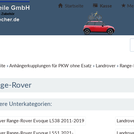
Startseite
Kasse
Mer
ite
»
Anhängerkupplungen für PKW ohne Esatz
»
Landrover
»
Range-
ge-Rover
ere Unterkategorien:
ver Range-Rover Evoque L538 2011-2019
Landrov
ver Range-Rover Evoque L551 2021-
Landrov