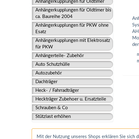
Anhängerkupplungen für Oldtimer
Anhängerkupplungen für Oldtimer bis
ca. Baureihe 2004
Anh
Sys
Anhängerkupplungen für PKW ohne
AHK
Esatz
Mon
Anhängerkupplungen mit Elektrosatz
den
für PKW
m
Anhängerteile- Zubehör
m
Auto Schutzhülle
Autozubehör
Dachträger
Heck- / Fahrradträger
Heckträger Zubehoer u. Ersatzteile
Schrauben & Co
Stützlast erhöhen
Mit der Nutzung unseres Shops erklären Sie sich