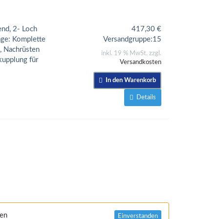
end, 2- Loch
417,30
€
age: Komplette
Versandgruppe:
15
, Nachrüsten
inkl. 19 % MwSt. zzgl.
kupplung für
Versandkosten
In den Warenkorb
Details
nen
Einverstanden