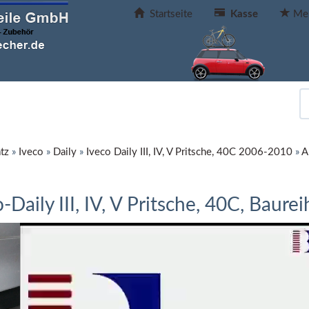
Startseite
Kasse
Mer
tz
»
Iveco
»
Daily
»
Iveco Daily III, IV, V Pritsche, 40C 2006-2010
»
A
aily III, IV, V Pritsche, 40C, Baure