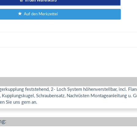
In den Warenkorb
Auf den Merkzettel
erkupplung feststehend, 2- Loch System höhenverstellbar, incl. Fla
e, Kupplungskugel, Schraubensatz, Nachrüsten Montageanleitung u. G
en Sie uns gern an.
ng: